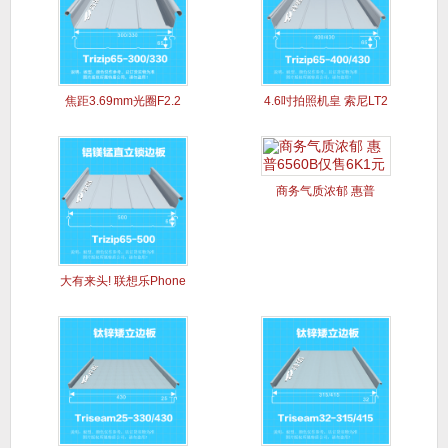
焦距3.69mm光圈F2.2
4.6吋拍照机皇 索尼LT2
商务气质浓郁 惠普
6560B
大有来头! 联想乐Phone